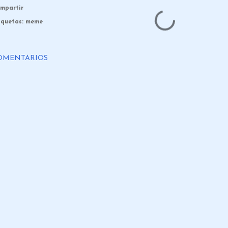
mpartir
iquetas:
meme
OMENTARIOS