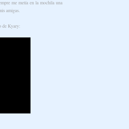
empre me metía en la mochila una
 mis amigas.
o de Kyary: