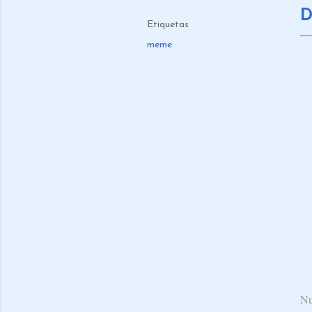
D
Etiquetas
meme
Nu