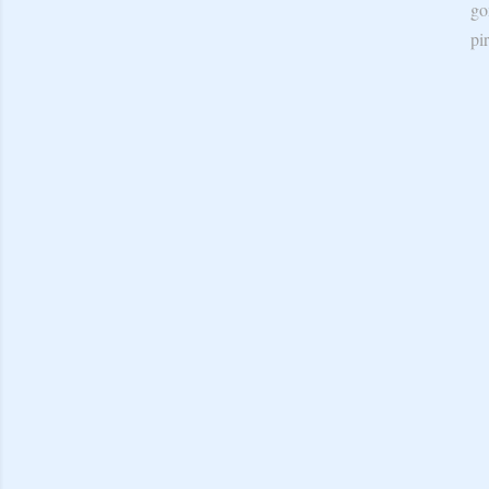
go
pi