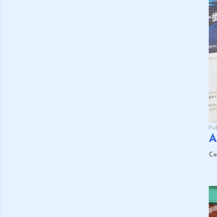
Pu
A
Co