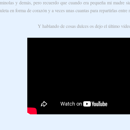
minolas y demás, pero recuerdo que cuando era pequeña mi madre si
ruleta en forma de corazón y a veces unas cuantas para repartirlas entre
Y hablando de cosas dulces os dejo el último víde