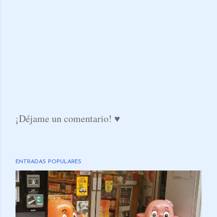
¡Déjame un comentario! ♥
P
u
b
ENTRADAS POPULARES
l
i
c
a