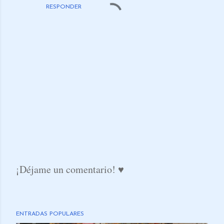
RESPONDER
¡Déjame un comentario! ♥
P
u
b
ENTRADAS POPULARES
l