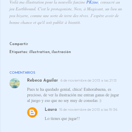
Voilà ma illustration pour la nouvelle fanzine
PKzine
,
consacré au
jeu Earthbound. C'est le protagoniste, Ness, à Magicant, un lieu un
peu bizarre, comme une sorte de terre des rêves. J’espère avoir de
bonne chance et qu'il soit publié à bientôt.
Compartir
Etiquetas:
illustration
ilustración
COMENTARIOS
6 de noviembre de 2013 a las 21:13
Rebeca Aguilar
Pues te ha quedado genial, chica! Enhorabuena, es
precioso, de ver la ilustración me entran ganas de jugar
al juego y eso que no soy muy de consolas :)
15 de noviembre de 2013 a las 19:36
Laura
Lo tienes que jugar!!