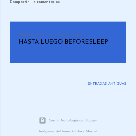
Compartir
4 comentarios
Publicado por
Laura
febrero 01, 2013
HASTA LUEGO BEFORESLEEP
Compartir
6 comentarios
ENTRADAS ANTIGUAS
Con la tecnología de Blogger
Imágenes del tema:
Gintare Marcel