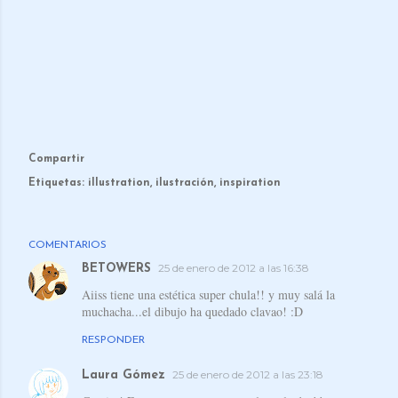
Compartir
Etiquetas:
illustration
ilustración
inspiration
COMENTARIOS
25 de enero de 2012 a las 16:38
BETOWERS
Aiiss tiene una estética super chula!! y muy salá la
muchacha...el dibujo ha quedado clavao! :D
RESPONDER
25 de enero de 2012 a las 23:18
Laura Gómez