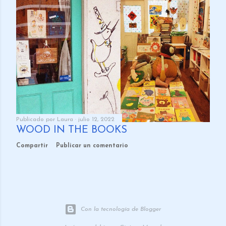
o
Publicado por
Laura
julio 12, 2022
WOOD IN THE BOOKS
Compartir
Publicar un comentario
Con la tecnología de Blogger