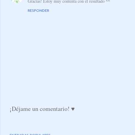
Gracias! Estoy muy contenta con el resultado ^^
RESPONDER
¡Déjame un comentario! ♥
P
u
b