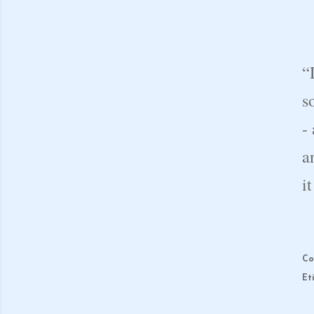
“
s
-
a
i
Co
Et