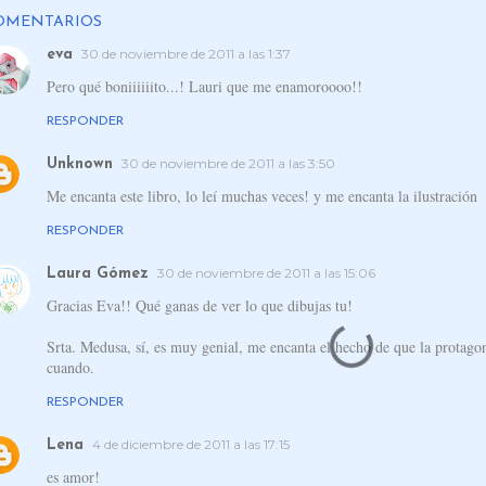
OMENTARIOS
30 de noviembre de 2011 a las 1:37
eva
Pero qué boniiiiiito...! Lauri que me enamoroooo!!
RESPONDER
30 de noviembre de 2011 a las 3:50
Unknown
Me encanta este libro, lo leí muchas veces! y me encanta la ilustración
RESPONDER
30 de noviembre de 2011 a las 15:06
Laura Gómez
Gracias Eva!! Qué ganas de ver lo que dibujas tu!
Srta. Medusa, sí, es muy genial, me encanta el hecho de que la protagoni
cuando.
RESPONDER
4 de diciembre de 2011 a las 17:15
Lena
es amor!