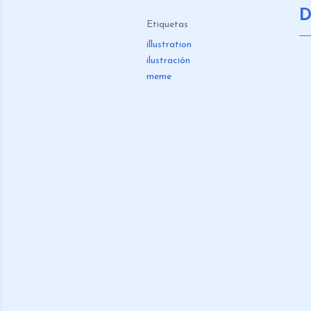
D
Etiquetas
illustration
ilustración
meme