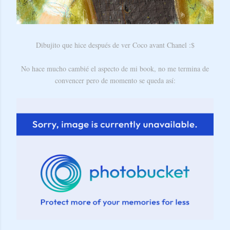
Dibujito que hice después de ver Coco avant Chanel :$
No hace mucho cambié el aspecto de mi book, no me termina de
convencer pero de momento se queda así: