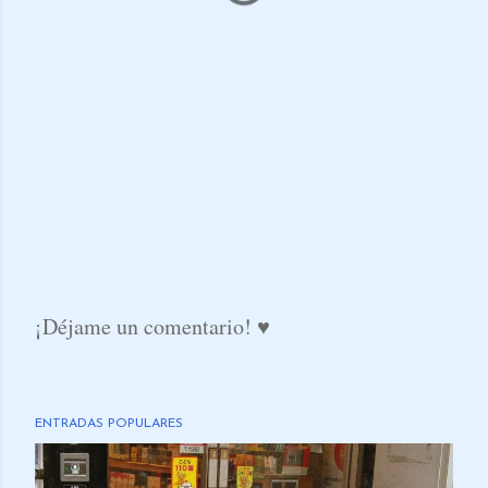
¡Déjame un comentario! ♥
P
u
b
ENTRADAS POPULARES
l
i