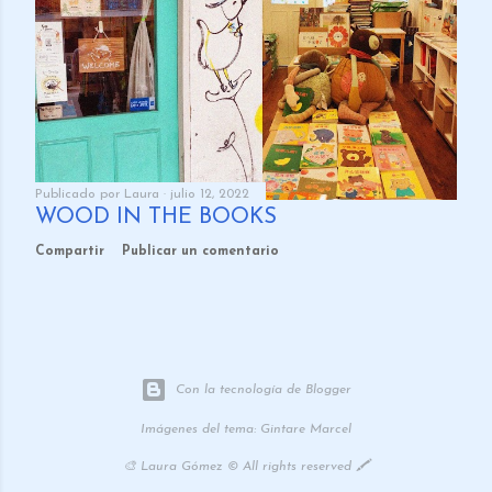
Publicado por
Laura
julio 12, 2022
WOOD IN THE BOOKS
Compartir
Publicar un comentario
Con la tecnología de Blogger
Imágenes del tema:
Gintare Marcel
🎨 Laura Gómez © All rights reserved 🖍️